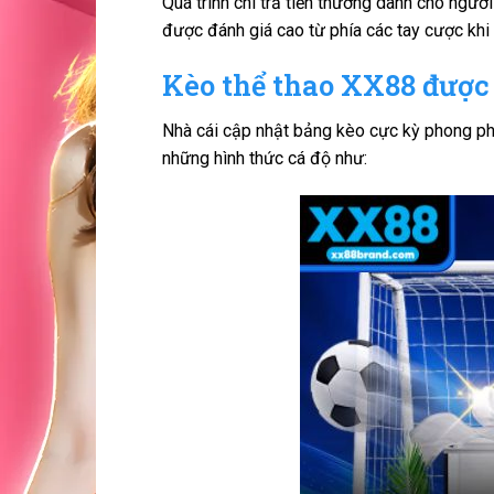
Quá trình chi trả tiền thưởng dành cho người
được đánh giá cao từ phía các tay cược khi
Kèo thể thao XX88 được
Nhà cái cập nhật bảng kèo cực kỳ phong ph
những hình thức cá độ như: