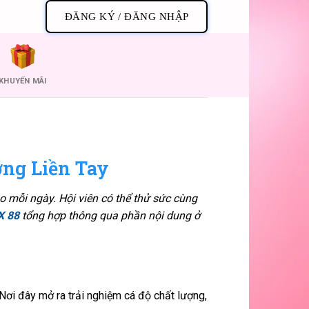
ĐĂNG KÝ / ĐĂNG NHẬP
KHUYẾN MÃI
ng Liền Tay
 mỗi ngày. Hội viên có thể thử sức cùng
X 88
tổng hợp thông qua phần nội dung ở
ơi đây mở ra trải nghiệm cá độ chất lượng,