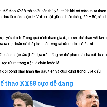
o thể thao XX88 mà nhiều tân thủ yêu thích khi có cách thức tham
n đấu là chẵn hoặc lẻ. Với cơ hội giành chiến thắng 50 – 50, rất n
ược yêu thích. Trong quá trình tham gia đặt cược thể thao với kè
a ra dự đoán số thẻ phạt mà trọng tài rút ra cho cả 2 đội.
Tài (lớn) hoặc Xỉu (bé) dựa trên tổng số thẻ phạt mà nhà cái dự đo
ợc rút ra trong trận là chẵn hoặc lẻ.
 đội bóng phải nhận thẻ đầu tiên và cuối cùng trong lượt đấu.
ể thao XX88 cực dễ dàng