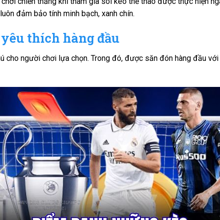
 chơi chiến thắng khi tham gia soi kèo thể thao được thực hiện ng
 luôn đảm bảo tính minh bạch, xanh chín.
 yêu thích hàng đầu
ú cho người chơi lựa chọn. Trong đó, được săn đón hàng đầu với 