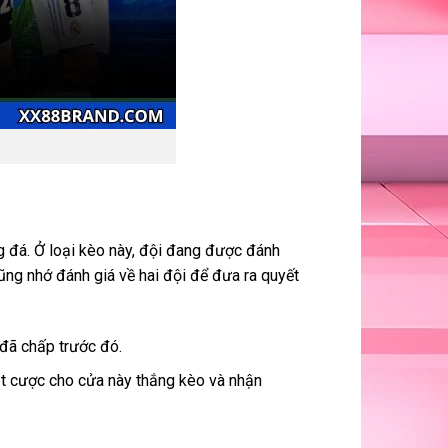
 đá. Ở loại kèo này, đội đang được đánh
ũng nhớ đánh giá về hai đội để đưa ra quyết
 đã chấp trước đó.
ặt cược cho cửa này thắng kèo và nhận