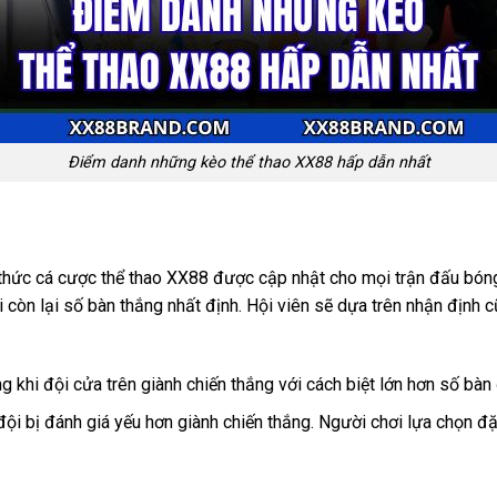
Điểm danh những kèo thể thao XX88 hấp dẫn nhất
 thức cá cược thể thao XX88 được cập nhật cho mọi trận đấu bóng
còn lại số bàn thắng nhất định. Hội viên sẽ dựa trên nhận định c
 khi đội cửa trên giành chiến thắng với cách biệt lớn hơn số bàn
ội bị đánh giá yếu hơn giành chiến thắng. Người chơi lựa chọn đ