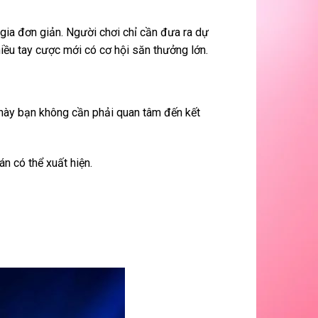
 gia đơn giản. Người chơi chỉ cần đưa ra dự
hiều tay cược mới có cơ hội săn thưởng lớn.
o này bạn không cần phải quan tâm đến kết
án có thể xuất hiện.