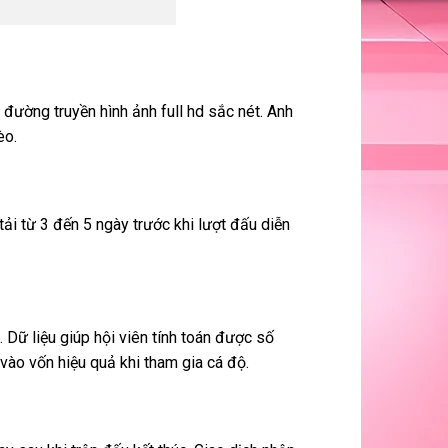
 đường truyền hình ảnh full hd sắc nét. Anh
èo.
ải từ 3 đến 5 ngày trước khi lượt đấu diễn
 Dữ liệu giúp hội viên tính toán được số
vào vốn hiệu quả khi tham gia cá độ.