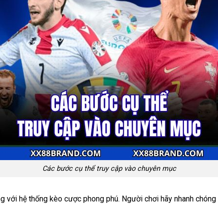
Các bước cụ thể truy cập vào chuyên mục
ng với hệ thống kèo cược phong phú. Người chơi hãy nhanh chóng 