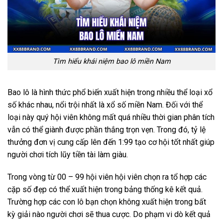
Tìm hiểu khái niệm bao lô miền Nam
Bao lô là hình thức phổ biến xuất hiện trong nhiều thể loại xổ
số khác nhau, nổi trội nhất là xổ số miền Nam. Đối với thể
loại này quý hội viên không mất quá nhiều thời gian phân tích
vẫn có thể giành được phần thắng trọn vẹn. Trong đó, tỷ lệ
thưởng đơn vị cung cấp lên đến 1:99 tạo cơ hội tốt nhất giúp
người chơi tích lũy tiền tài làm giàu.
Trong vòng từ 00 – 99 hội viên hội viên chọn ra tổ hợp các
cặp số đẹp có thể xuất hiện trong bảng thống kê kết quả.
Trường hợp các con lô bạn chọn không xuất hiện trong bất
kỳ giải nào người chơi sẽ thua cược. Do phạm vi dò kết quả