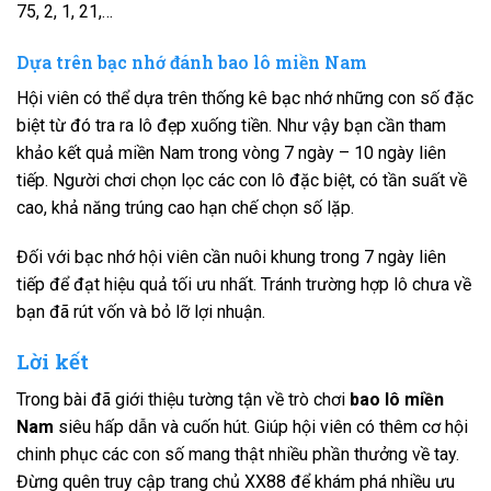
75, 2, 1, 21,…
Dựa trên bạc nhớ đánh bao lô miền Nam
Hội viên có thể dựa trên thống kê bạc nhớ những con số đặc
biệt từ đó tra ra lô đẹp xuống tiền. Như vậy bạn cần tham
khảo kết quả miền Nam trong vòng 7 ngày – 10 ngày liên
tiếp. Người chơi chọn lọc các con lô đặc biệt, có tần suất về
cao, khả năng trúng cao hạn chế chọn số lặp.
Đối với bạc nhớ hội viên cần nuôi khung trong 7 ngày liên
tiếp để đạt hiệu quả tối ưu nhất. Tránh trường hợp lô chưa về
bạn đã rút vốn và bỏ lỡ lợi nhuận.
Lời kết
Trong bài đã giới thiệu tường tận về trò chơi
bao lô miền
Nam
siêu hấp dẫn và cuốn hút. Giúp hội viên có thêm cơ hội
chinh phục các con số mang thật nhiều phần thưởng về tay.
Đừng quên truy cập trang chủ XX88 để khám phá nhiều ưu