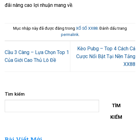
đãi nâng cao lợi nhuận mang về.
Mục nhập này đã được đăng trong
XỔ SỐ XX88
. Đánh dấu trang
permalink
.
Kèo Pubg – Top 4 Cách Cá
Cầu 3 Càng – Lựa Chọn Top 1
Cược Nổi Bật Tại Nền Tảng
Của Giới Cao Thủ Lô Đề
XX88
Tìm kiếm
TÌM
KIẾM
Bài Viết Mới