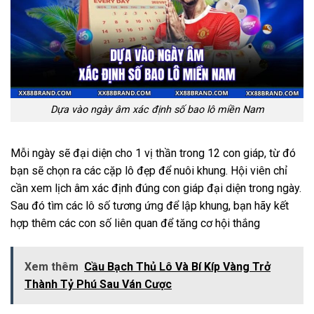
Dựa vào ngày âm xác định số bao lô miền Nam
Mỗi ngày sẽ đại diện cho 1 vị thần trong 12 con giáp, từ đó
bạn sẽ chọn ra các cặp lô đẹp để nuôi khung. Hội viên chỉ
cần xem lịch âm xác định đúng con giáp đại diện trong ngày.
Sau đó tìm các lô số tương ứng để lập khung, bạn hãy kết
hợp thêm các con số liên quan để tăng cơ hội thắng
Xem thêm
Cầu Bạch Thủ Lô Và Bí Kíp Vàng Trở
Thành Tỷ Phú Sau Ván Cược