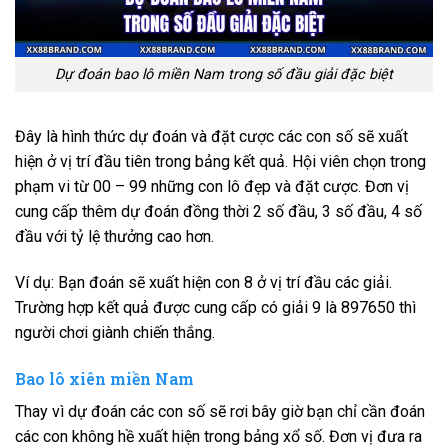
Dự đoán bao lô miền Nam trong số đầu giải đặc biệt
Đây là hình thức dự đoán và đặt cược các con số sẽ xuất
hiện ở vị trí đầu tiên trong bảng kết quả. Hội viên chọn trong
phạm vi từ 00 – 99 những con lô đẹp và đặt cược. Đơn vị
cung cấp thêm dự đoán đồng thời 2 số đầu, 3 số đầu, 4 số
đầu với tỷ lệ thưởng cao hơn.
Ví dụ: Bạn đoán sẽ xuất hiện con 8 ở vị trí đầu các giải.
Trường hợp kết quả được cung cấp có giải 9 là 897650 thì
người chơi giành chiến thắng.
Bao lô xiên miền Nam
Thay vì dự đoán các con số sẽ rơi bây giờ bạn chỉ cần đoán
các con không hề xuất hiện trong bảng xổ số. Đơn vị đưa ra