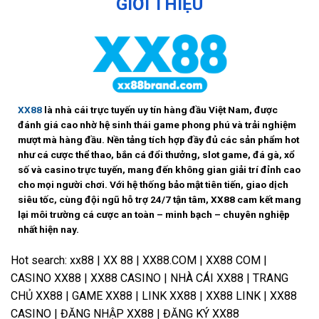
GIỚI THIỆU
XX88
là nhà cái trực tuyến uy tín hàng đầu Việt Nam, được
đánh giá cao nhờ hệ sinh thái game phong phú và trải nghiệm
mượt mà hàng đầu. Nền tảng tích hợp đầy đủ các sản phẩm hot
như cá cược thể thao, bắn cá đổi thưởng, slot game, đá gà, xổ
số và casino trực tuyến, mang đến không gian giải trí đỉnh cao
cho mọi người chơi. Với hệ thống bảo mật tiên tiến, giao dịch
siêu tốc, cùng đội ngũ hỗ trợ 24/7 tận tâm, XX88 cam kết mang
lại môi trường cá cược an toàn – minh bạch – chuyên nghiệp
nhất hiện nay.
Hot search: xx88 | XX 88 | XX88.COM | XX88 COM |
CASINO XX88 | XX88 CASINO | NHÀ CÁI XX88 | TRANG
CHỦ XX88 | GAME XX88 | LINK XX88 | XX88 LINK | XX88
CASINO | ĐĂNG NHẬP XX88 | ĐĂNG KÝ XX88