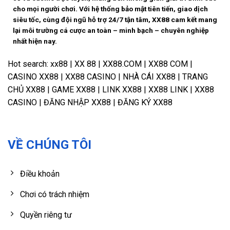
cho mọi người chơi. Với hệ thống bảo mật tiên tiến, giao dịch
siêu tốc, cùng đội ngũ hỗ trợ 24/7 tận tâm, XX88 cam kết mang
lại môi trường cá cược an toàn – minh bạch – chuyên nghiệp
nhất hiện nay.
Hot search: xx88 | XX 88 | XX88.COM | XX88 COM |
CASINO XX88 | XX88 CASINO | NHÀ CÁI XX88 | TRANG
CHỦ XX88 | GAME XX88 | LINK XX88 | XX88 LINK | XX88
CASINO | ĐĂNG NHẬP XX88 | ĐĂNG KÝ XX88
VỀ CHÚNG TÔI
Điều khoản
Chơi có trách nhiệm
Quyền riêng tư