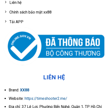
Liên hệ
Chính sách bảo mật xx88
Tải APP
LIÊN HỆ
Brand:
XX88
Website:
https://timeshooter2.me/
Địa chỉ: 37 Lê Lợi, Phường Bến Nghé, Quận 1, TP. Hồ Chí