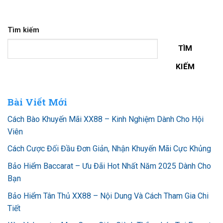
Tìm kiếm
TÌM
KIẾM
Bài Viết Mới
Cách Bào Khuyến Mãi XX88 – Kinh Nghiệm Dành Cho Hội
Viên
Cách Cược Đối Đầu Đơn Giản, Nhận Khuyến Mãi Cực Khủng
Bảo Hiểm Baccarat – Ưu Đãi Hot Nhất Năm 2025 Dành Cho
Bạn
Bảo Hiểm Tân Thủ XX88 – Nội Dung Và Cách Tham Gia Chi
Tiết