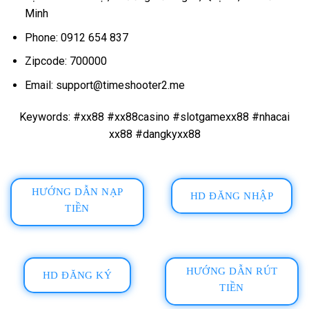
Minh
Phone: 0912 654 837
Zipcode: 700000
Email:
support@timeshooter2.me
Keywords: #xx88 #xx88casino #slotgamexx88 #nhacai
xx88 #dangkyxx88
HƯỚNG DẪN NẠP
HD ĐĂNG NHẬP
TIỀN
HƯỚNG DẪN RÚT
HD ĐĂNG KÝ
TIỀN