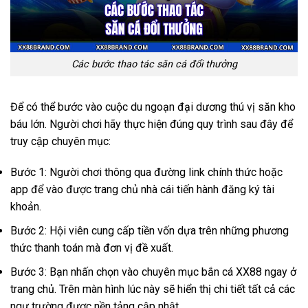
Các bước thao tác săn cá đổi thưởng
Để có thể bước vào cuộc du ngoạn đại dương thú vị săn kho
báu lớn. Người chơi hãy thực hiện đúng quy trình sau đây để
truy cập chuyên mục:
Bước 1: Người chơi thông qua đường link chính thức hoặc
app để vào được trang chủ nhà cái tiến hành đăng ký tài
khoản.
Bước 2: Hội viên cung cấp tiền vốn dựa trên những phương
thức thanh toán mà đơn vị đề xuất.
Bước 3: Bạn nhấn chọn vào chuyên mục bắn cá XX88 ngay ở
trang chủ. Trên màn hình lúc này sẽ hiển thị chi tiết tất cả các
ngư trường được nền tảng cập nhật.