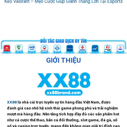
Kèo Valorant – Mẹo Cược Giúp Giành Thắng Lớn Tại Esports
GIỚI THIỆU
XX88
là nhà cái trực tuyến uy tín hàng đầu Việt Nam, được
đánh giá cao nhờ hệ sinh thái game phong phú và trải nghiệm
mượt mà hàng đầu. Nền tảng tích hợp đầy đủ các sản phẩm hot
như cá cược thể thao, bắn cá đổi thưởng, slot game, đá gà, xổ
số và casino trực tuyến, mang đến không gian giải trí đỉnh cao