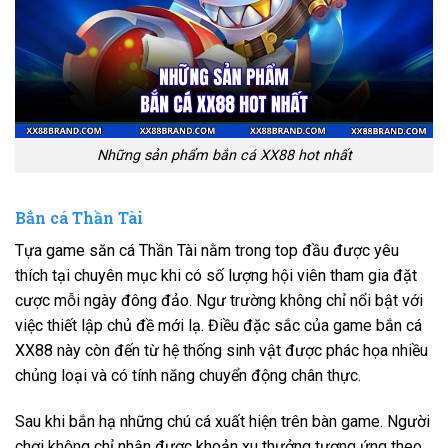
Những sản phẩm bắn cá XX88 hot nhất
Bắn cá Thần Tài
Tựa game săn cá Thần Tài nằm trong top đầu được yêu
thích tại chuyên mục khi có số lượng hội viên tham gia đặt
cược mỗi ngày đông đảo. Ngư trường không chỉ nổi bật với
việc thiết lập chủ đề mới lạ. Điều đặc sắc của game bắn cá
XX88 này còn đến từ hệ thống sinh vật được phác họa nhiều
chủng loại và có tính năng chuyển động chân thực.
Sau khi bắn hạ những chú cá xuất hiện trên bàn game. Người
chơi không chỉ nhận được khoản xu thưởng tương ứng theo