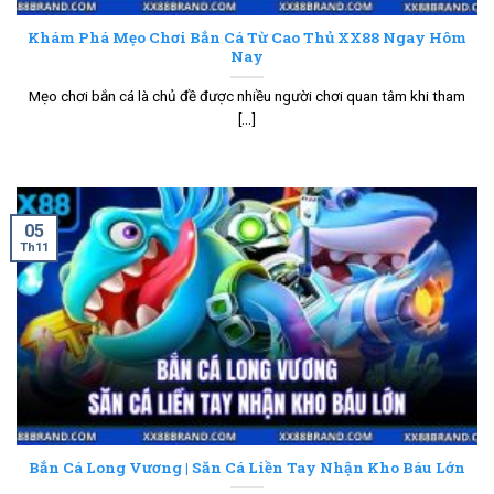
Khám Phá Mẹo Chơi Bắn Cá Từ Cao Thủ XX88 Ngay Hôm
Nay
Mẹo chơi bắn cá là chủ đề được nhiều người chơi quan tâm khi tham
[...]
05
Th11
Bắn Cá Long Vương | Săn Cá Liền Tay Nhận Kho Báu Lớn